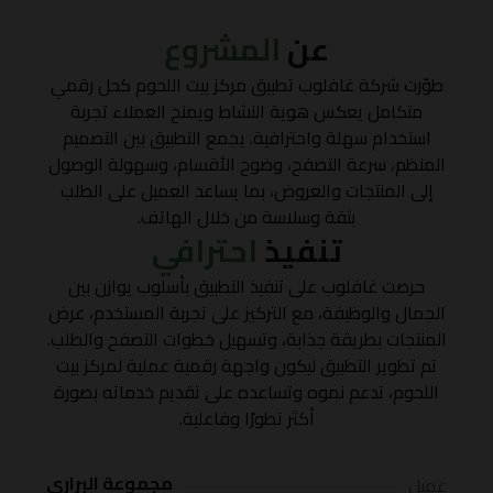
عن
المشروع
طوّرت شركة غافلوب تطبيق مركز بيت اللحوم كحل رقمي
متكامل يعكس هوية النشاط ويمنح العملاء تجربة
استخدام سهلة واحترافية. يجمع التطبيق بين التصميم
المنظم، سرعة التصفح، وضوح الأقسام، وسهولة الوصول
إلى المنتجات والعروض، بما يساعد العميل على الطلب
بثقة وسلاسة من خلال الهاتف.
تنفيذ
احترافي
حرصت غافلوب على تنفيذ التطبيق بأسلوب يوازن بين
الجمال والوظيفة، مع التركيز على تجربة المستخدم، عرض
المنتجات بطريقة جذابة، وتسهيل خطوات التصفح والطلب.
تم تطوير التطبيق ليكون واجهة رقمية عملية لمركز بيت
اللحوم، تدعم نموه وتساعده على تقديم خدماته بصورة
أكثر تطورًا وفاعلية.
مجموعة البراري
عميل