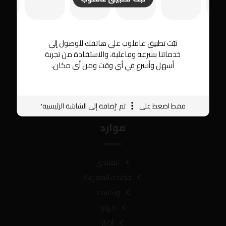
روابط مفيدة
معلومات عنا
ثبّت تطبيق غافلوب على هاتفك للوصول إلى
خدمات
خدماتنا بسرعة وفاعلية، والاستفادة من تجربة
أسهل وأسرع في أي وقت ومن أي مكان.
مشاريع حديثه
منتجات
تقنية
فقط اضغط على
ثم 'إضافة إلى الشاشة الرئيسية'
موارد
المنتدى
قاعدة المعرفة
ويكيبيديا
موارد
أخبار